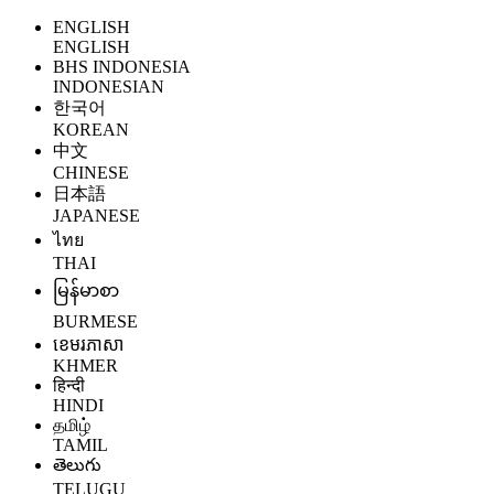
ENGLISH
ENGLISH
BHS INDONESIA
INDONESIAN
한국어
KOREAN
中文
CHINESE
日本語
JAPANESE
ไทย
THAI
မြန်မာစာ
BURMESE
ខេមរភាសា
KHMER
हिन्दी
HINDI
தமிழ்
TAMIL
తెలుగు
TELUGU