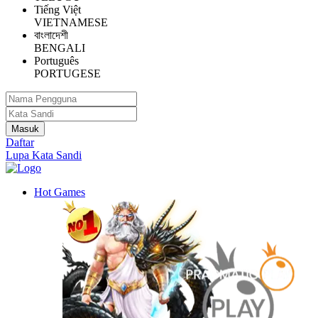
Tiếng Việt
VIETNAMESE
বাংলাদেশী
BENGALI
Português
PORTUGESE
Daftar
Lupa Kata Sandi
Hot Games